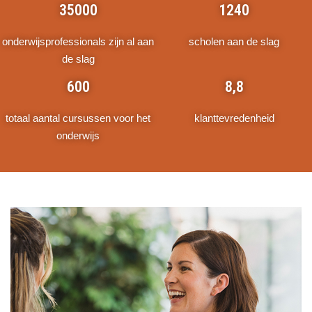
35000
1240
onderwijsprofessionals zijn al aan
scholen aan de slag
de slag
600
8,8
totaal aantal cursussen voor het
klanttevredenheid
onderwijs